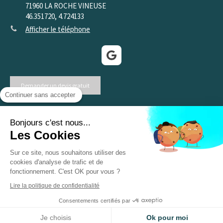
71960
LA ROCHE VINEUSE
46.351720, 4.724133
Afficher le téléphone
Demander un devis gratuit
Continuer sans accepter
©2020 MESSERLI THIERRY - Menuiserie agencement
Bonjours c'est nous...
Les Cookies
Sur ce site, nous souhaitons utiliser des
Plan du site
cookies d'analyse de trafic et de
Mentions légales
fonctionnement. C'est OK pour vous ?
Lire la politique de confidentialité
Création et référencement du site par Simplébo
Consentements certifiés par
Site créé grâce à
HA PLUS PME
Je choisis
Ok pour moi