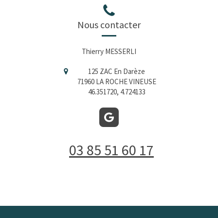
Nous contacter
Thierry MESSERLI
125 ZAC En Darèze
71960
LA ROCHE VINEUSE
46.351720, 4.724133
03 85 51 60 17